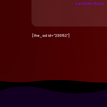
←
Letzter Post
[the_ad id="230152"]