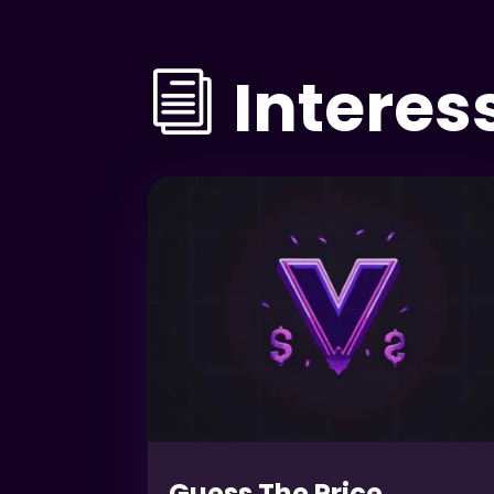
Interes
i
Guess The Price