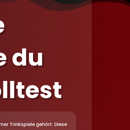
e
e du
lltest
amer Trinkspiele gehört. Diese