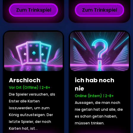
Zum Trinkspiel
Zum Trinkspiel
Arschloch
ich hab noch
nie
Vor Ort (Offline)
|
2-8+
Die Spieler versuchen, als
Online (Intern)
|
2-8+
Erster alle Karten
Aussagen, die man noch
loszuwerden, um zum
nie getan hat und alle, die
König aufzusteigen. Der
es schon getan haben,
letzte Spieler, der noch
müssen trinken.
Karten hat, ist...