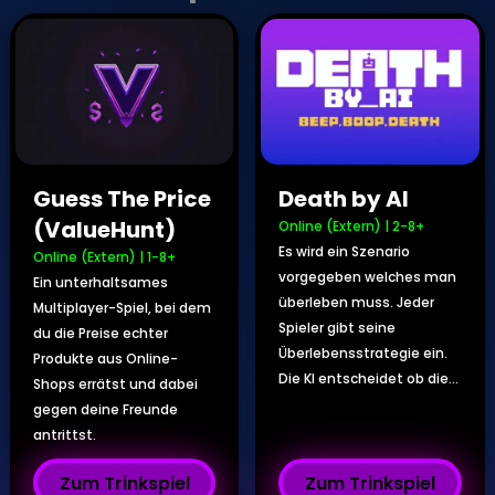
Guess The Price
Death by AI
(ValueHunt)
Online (Extern)
|
2-8+
Es wird ein Szenario
Online (Extern)
|
1-8+
vorgegeben welches man
Ein unterhaltsames
überleben muss. Jeder
Multiplayer-Spiel, bei dem
Spieler gibt seine
du die Preise echter
Überlebensstrategie ein.
Produkte aus Online-
Die KI entscheidet ob die...
Shops errätst und dabei
gegen deine Freunde
antrittst.
Zum Trinkspiel
Zum Trinkspiel