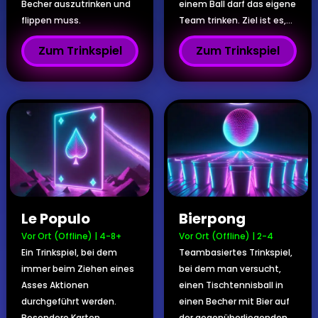
Becher auszutrinken und
einem Ball darf das eigene
flippen muss.
Team trinken. Ziel ist es,...
Zum Trinkspiel
Zum Trinkspiel
Le Populo
Bierpong
Vor Ort (Offline)
|
4-8+
Vor Ort (Offline)
|
2-4
Ein Trinkspiel, bei dem
Teambasiertes Trinkspiel,
immer beim Ziehen eines
bei dem man versucht,
Asses Aktionen
einen Tischtennisball in
durchgeführt werden.
einen Becher mit Bier auf
Besondere Karten
der gegenüberliegenden