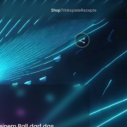

einem Ball darf das