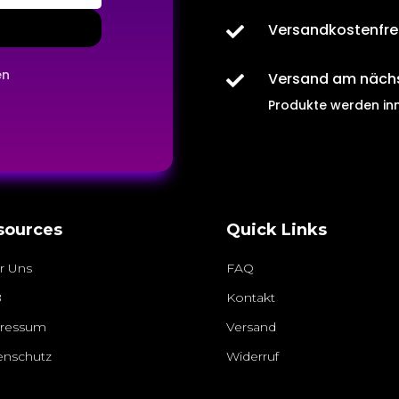
Versandkostenfre

en
Versand am näch

Produkte werden in
sources
Quick Links
r Uns
FAQ
B
Kontakt
ressum
Versand
enschutz
Widerruf