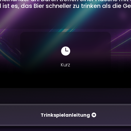
 ist es, das Bier schneller zu trinken als die G

Kurz
Trinkspielanleitung