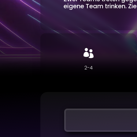
eigene Team trinken. Ziel

2-4