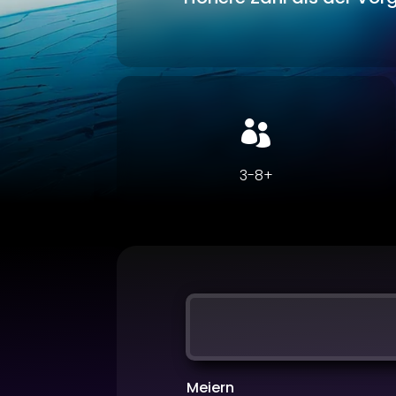

3-8+
Meiern