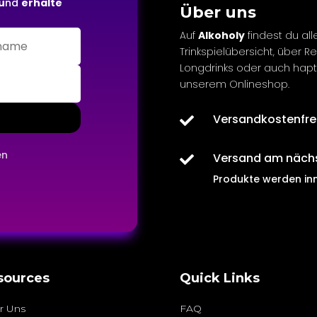
u
nd
erhalte
Über uns
Auf
Alkoholy
findest du all
Trinkspielübersicht, über R
Longdrinks oder auch
hapt
unserem Onlineshop.
Versandkostenfre

en
Versand am näch

Produkte werden in
sources
Quick Links
r Uns
FAQ