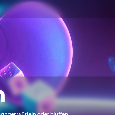
n
änger würfeln oder bluffen.