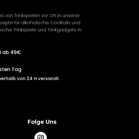
es von Trinkspielen vor Ort in unserer
ezepte für
alkoholische
Cocktails und
ische
Trinkspiele und Trinkgadgets in
i ab 49€
sten Tag
nerhalb von
24 H
versandt
.
Folge Uns