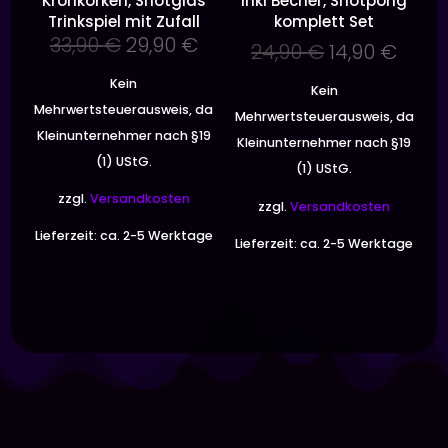
Kronkorken, Shotglas
inkl Becher, Shotpong
Trinkspiel mit Zufall
komplett Set
Ursprünglicher
Aktueller
33,90
€
29,90
€
Ursprünglic
Aktue
24,90
€
14,90
€
Preis
Preis
Preis
Preis
Kein
war:
ist:
Kein
war:
ist:
Mehrwertsteuerausweis, da
33,90 €
29,90 €.
Mehrwertsteuerausweis, da
24,90 €
14,90
Kleinunternehmer nach §19
Kleinunternehmer nach §19
(1) UStG.
(1) UStG.
zzgl.
Versandkosten
zzgl.
Versandkosten
Lieferzeit:
ca. 2-5 Werktage
Lieferzeit:
ca. 2-5 Werktage