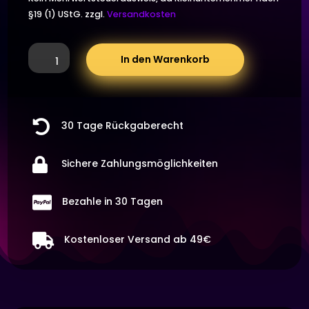
war:
Preis
§19 (1) UStG.
zzgl.
Versandkosten
14,90 €
ist:
6er
In den Warenkorb
Shot
10,90 €.
Verteiler-
einzeln
verschließbar

30 Tage Rückgaberecht
inkl.
6
Gläser,

Sichere Zahlungsmöglichkeiten
Shotdispenser,
Schnapsglas

Bezahle in 30 Tagen
Spender
Menge

Kostenloser Versand ab 49€