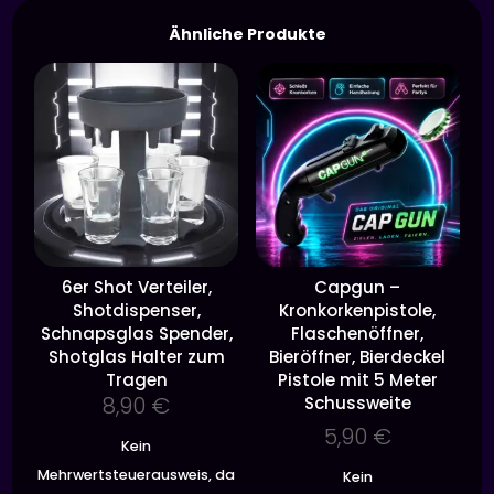
Ähnliche Produkte
6er Shot Verteiler,
Capgun –
Shotdispenser,
Kronkorkenpistole,
Schnapsglas Spender,
Flaschenöffner,
Shotglas Halter zum
Bieröffner, Bierdeckel
Tragen
Pistole mit 5 Meter
8,90
€
Schussweite
5,90
€
Kein
Mehrwertsteuerausweis, da
Kein