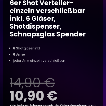
6er Shot Verteiler-
einzeln verschließbar
inkl. 6 Gläser,
Shotdispenser,
Schnapsglas Spender
6
Shotgläser inkl.
6
Arme
jeder Arm einzeln verschließbar
Ursprün
14,90
€
Preis
Aktuell
10,90
€
Kein Mehrwertsteuerausweis, da Kleinunternehmer nach