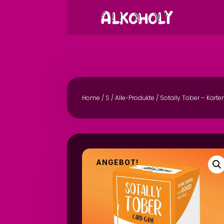
Home
/
S
/
Alle-Produkte
/ Sotally Tober – Karte
ANGEBOT!