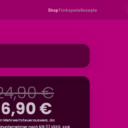
Ursprüngl
24,90
€
Aktueller
Preis
16,90
€
Preis
war:
in Mehrwertsteuerausweis, da
einunternehmer nach §19 (1) UStG.
zzgl.