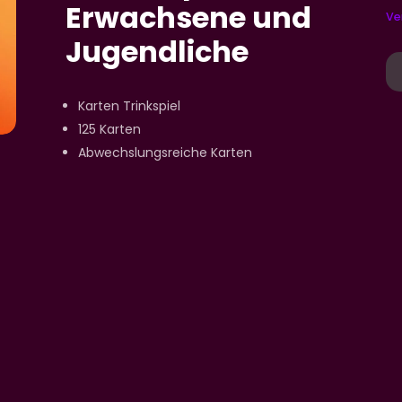
Erwachsene und
Ve
Jugendliche
So
To
-
Karten Trinkspiel
Ka
125 Karten
Tr
Abwechslungsreiche Karten
to
so
Ka
fü
Er
u
Ju
M