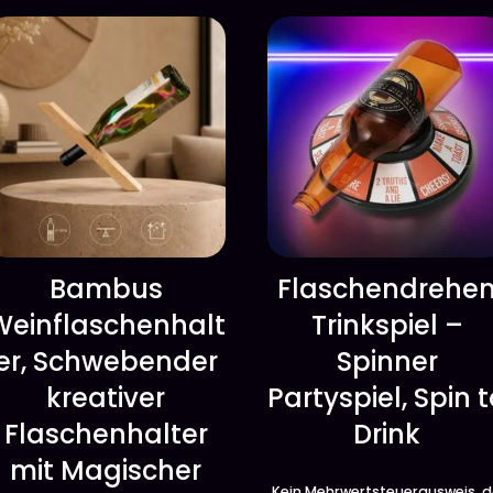
Bambus
Flaschendrehe
Weinflaschenhalt
Trinkspiel –
er, Schwebender
Spinner
kreativer
Partyspiel, Spin 
Flaschenhalter
Drink
mit Magischer
Kein Mehrwertsteuerausweis, 