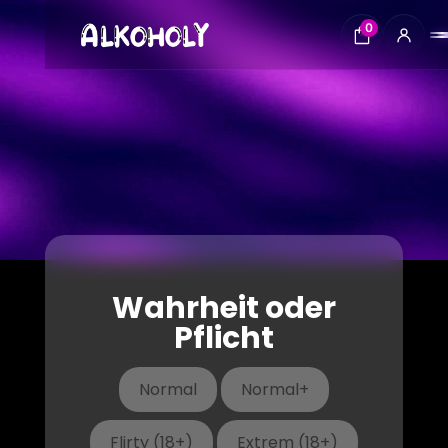
Video-
0
Player
Wahrheit oder
Pflicht
Normal
Normal+
Flirty (18+)
Extrem (18+)