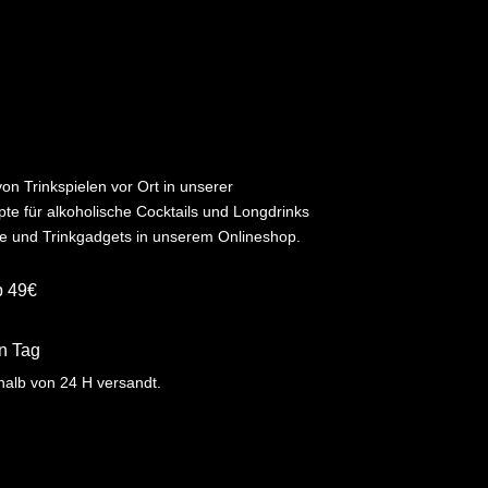
von Trinkspielen vor Ort in unserer
pte für
alkoholische
Cocktails und Longdrinks
le und Trinkgadgets in unserem Onlineshop.
b 49€
n Tag
halb von
24 H
versandt
.