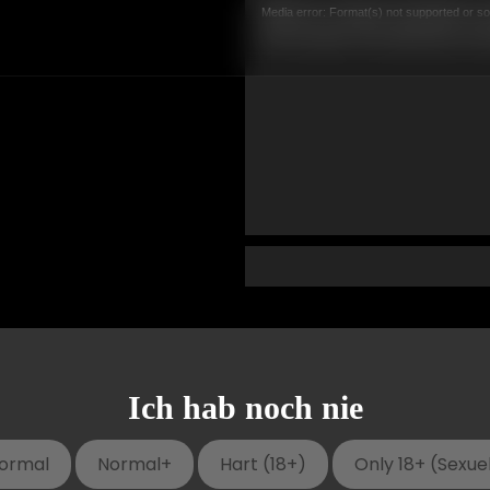
Media error: Format(s) not supported or so
Datei herunterladen: https://alkoholy.de/wp-cont
Ich hab noch nie
ormal
Normal+
Hart (18+)
Only 18+ (Sexuel