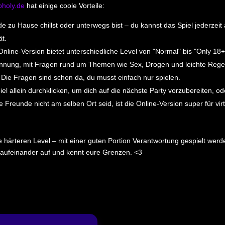
oholy.de
hat einige coole Vorteile:
e zu Hause chillst oder unterwegs bist – du kannst das Spiel jederzei
ät.
nline-Version bietet unterschiedliche Level von "Normal" bis "Only 18
annung, mit Fragen rund um Themen wie Sex, Drogen und leichte Regel
 Die Fragen sind schon da, du musst einfach nur spielen.
l allein durchklicken, um dich auf die nächste Party vorzubereiten, ode
Freunde nicht am selben Ort seid, ist die Online-Version super für vir
ie härteren Level – mit einer guten Portion Verantwortung gespielt werd
 aufeinander auf und kennt eure Grenzen. <3