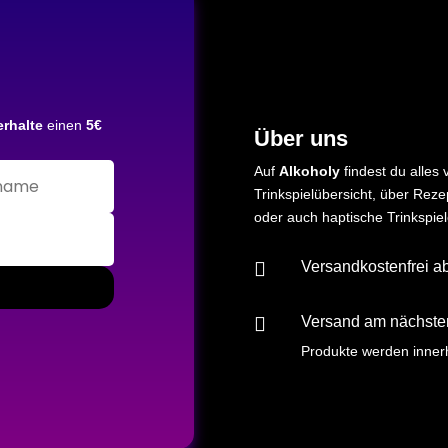
erhalte
einen
5€
Über uns
Auf
Alkoholy
findest du alles 
Trinkspielübersicht, über Reze
oder auch
haptische
Trinkspie

Versandkostenfrei a

Versand am nächste
Produkte werden inner