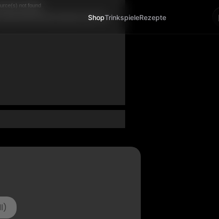
urce(s) not found
ent/uploads/2023/01/alkoholy_background_video2.mp4
l)