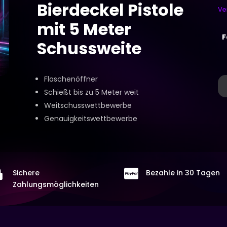
Bierdeckel Pistole
Ve
mit 5 Meter
F
Schussweite
Flaschenöffner
C
-
Schießt bis zu 5 Meter weit
Kr
Weitschusswettbewerbe
Fl
Genauigkeitswettbewerbe
Bi
Bi
Pi
mi


Sichere
Bezahle in 30 Tagen
5
Zahlungsmöglichkeiten
Me
Sc
M