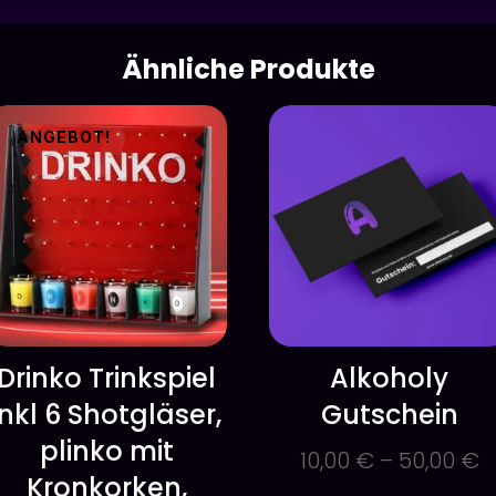
Ähnliche Produkte
ANGEBOT!
Drinko Trinkspiel
Alkoholy
inkl 6 Shotgläser,
Gutschein
plinko mit
10,00
€
–
50,00
€
Kronkorken,