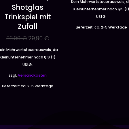
Kein Mehrwertsteuerausweis, 
Shotglas
Kleinunternehmer nach §19 (1
Trinkspiel mit
UStG.
Zufall
Lieferzeit:
ca. 2-5 Werktage
Ursprünglicher
Aktueller
33,90
€
29,90
€
Preis
Preis
ein Mehrwertsteuerausweis, da
war:
ist:
Kleinunternehmer nach §19 (1)
33,90 €
29,90 €.
UStG.
zzgl.
Versandkosten
Lieferzeit:
ca. 2-5 Werktage