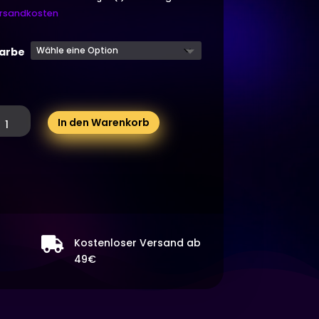
rsandkosten
arbe
apgun
In den Warenkorb
onkorkenpistole,
aschenöffner,
eröffner,
erdeckel
stole
t

Kostenloser Versand ab
49€
ter
hussweite
enge