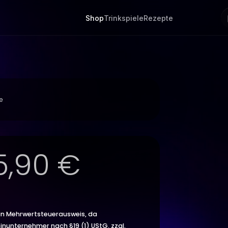
te
5,90
€
in Mehrwertsteuerausweis, da
einunternehmer nach §19 (1) UStG.
zzgl.