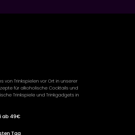
es von Trinkspielen vor Ort in unserer
ezepte für
alkoholische
Cocktails und
ische
Trinkspiele und Trinkgadgets in
i ab 49€
sten Tag