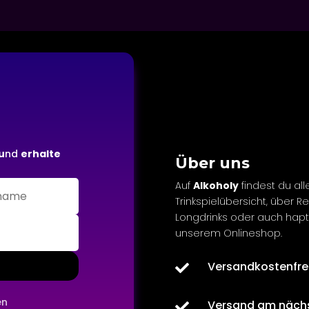
u
nd
erhalte
Über uns
Auf
Alkoholy
findest du all
Trinkspielübersicht, über R
Longdrinks oder auch
hapt
unserem Onlineshop.
Versandkostenfre

en
Versand am näch
