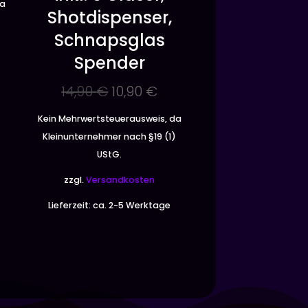
da
Shotdispenser,
)
Schnapsglas
Spender
Ursprünglicher
Aktueller
14,90
€
10,90
€
Preis
Preis
Kein Mehrwertsteuerausweis, da
war:
ist:
Kleinunternehmer nach §19 (1)
14,90 €
10,90 €.
UStG.
zzgl.
Versandkosten
Lieferzeit:
ca. 2-5 Werktage