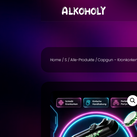
Home
/
S
/
Alle-Produkte
/ Capgun – Kronkorkenpi