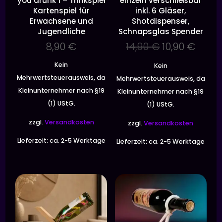
you drunk 1 – Trinkspiel
einzeln verschließbar
Kartenspiel für
inkl. 6 Gläser,
Erwachsene und
Shotdispenser,
Jugendliche
Schnapsglas Spender
Ursprünglic
Aktue
8,90
€
14,90
€
10,90
€
Preis
Preis
Kein
Kein
war:
ist:
Mehrwertsteuerausweis, da
Mehrwertsteuerausweis, da
14,90 €
10,90 
Kleinunternehmer nach §19
Kleinunternehmer nach §19
(1) UStG.
(1) UStG.
zzgl.
Versandkosten
zzgl.
Versandkosten
Lieferzeit:
ca. 2-5 Werktage
Lieferzeit:
ca. 2-5 Werktage