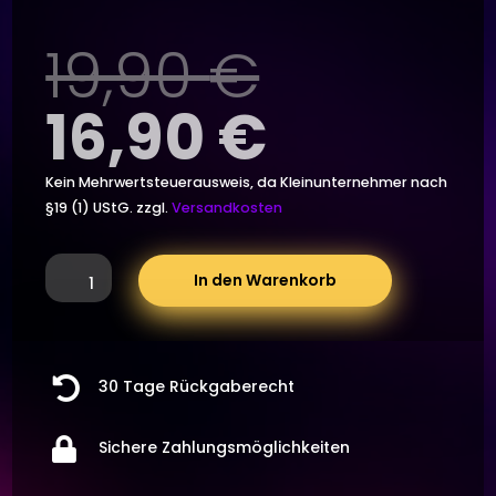
Ursprün
19,90
€
Preis
Aktuelle
16,90
€
war:
Preis
Kein Mehrwertsteuerausweis, da Kleinunternehmer nach
§19 (1) UStG.
zzgl.
Versandkosten
19,90 €
ist:
Drunken
In den Warenkorb
Tower
16,90 €.
-
inkl
4

30 Tage Rückgaberecht
Shotgläser,
wackelturm,
partyspiel,

Sichere Zahlungsmöglichkeiten
tipsy
tower