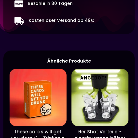

Bezahle in 30 Tagen
Menge

Kostenloser Versand ab 49€
Ähnliche Produkte
ANGEBOT!
these cards will get
6er Shot Verteiler-