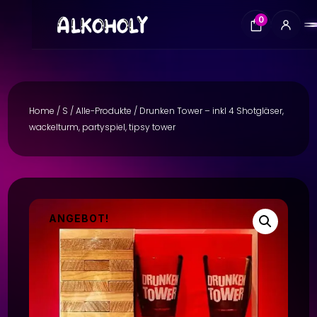
0
Home
/
S
/
Alle-Produkte
/ Drunken Tower – inkl 4 Shotgläser,
wackelturm, partyspiel, tipsy tower
ANGEBOT!