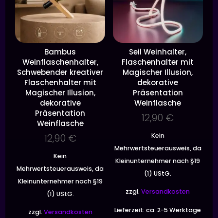
Bambus
Seil Weinhalter,
Weinflaschenhalter,
Flaschenhalter mit
Schwebender kreativer
Magischer Illusion,
Flaschenhalter mit
dekorative
Magischer Illusion,
Präsentation
dekorative
Weinflasche
Präsentation
12,90
€
Weinflasche
12,90
€
Kein
Mehrwertsteuerausweis, da
Kein
Kleinunternehmer nach §19
Mehrwertsteuerausweis, da
(1) UStG.
Kleinunternehmer nach §19
zzgl.
Versandkosten
(1) UStG.
Lieferzeit:
ca. 2-5 Werktage
zzgl.
Versandkosten